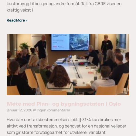
kontorbygg til boliger og andre formål. Tall fra CBRE viser en
kraftig vekst i
Read More »
Møte med Plan- og bygningsetaten i Oslo
januar 12, 2026
Ingen kommentarer
Hvordan unntaksbestemmelsen i pbl. § 31-4 kan brukes mer
aktivt ved transformasjon, og behovet for en nasjonal veileder
som gir større forutsigbarhet for utviklere, var blant