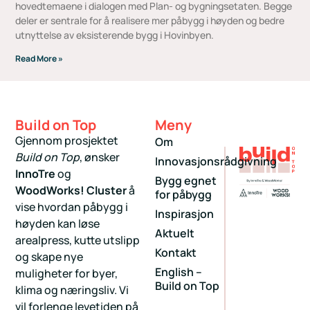
hovedtemaene i dialogen med Plan- og bygningsetaten. Begge
deler er sentrale for å realisere mer påbygg i høyden og bedre
utnyttelse av eksisterende bygg i Hovinbyen.
Read More »
Build on Top
Meny
Gjennom prosjektet
Om
Build on Top
, ønsker
Innovasjonsrådgivning
InnoTre
og
Bygg egnet
WoodWorks! Cluster
å
for påbygg
vise hvordan påbygg i
Inspirasjon
høyden kan løse
Aktuelt
arealpress, kutte utslipp
Kontakt
og skape nye
English –
muligheter for byer,
Build on Top
klima og næringsliv. Vi
vil forlenge levetiden på