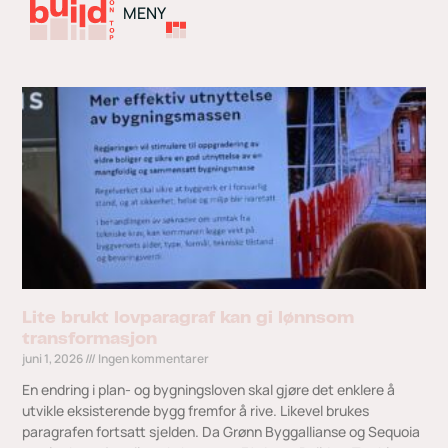
MENY
Lite brukt lovparagraf kan gi lønnsom
transformasjon
juni 1, 2026
Ingen kommentarer
En endring i plan- og bygningsloven skal gjøre det enklere å
utvikle eksisterende bygg fremfor å rive. Likevel brukes
paragrafen fortsatt sjelden. Da Grønn Byggallianse og Sequoia