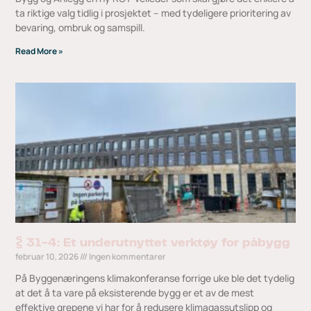
ta riktige valg tidlig i prosjektet – med tydeligere prioritering av
bevaring, ombruk og samspill.
Read More »
§ 31-4: Et underutnyttet verktøy for påbygg
februar 10, 2026
Ingen kommentarer
På Byggenæringens klimakonferanse forrige uke ble det tydelig
at det å ta vare på eksisterende bygg er et av de mest
effektive grepene vi har for å redusere klimagassutslipp og