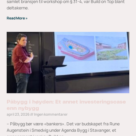
samlet bransjen til workshop om § 31-4, var Build on Top blant
deltakerne.
Read More »
Påbygg i høyden: Et annet investeringscase
enn nybygg
april 23, 2026
Ingen kommentarer
– Påbygg bør være «bankers». Det var budskapet fra Rune
Augenstein i Smedvig under Agenda Bygg i Stavanger, et