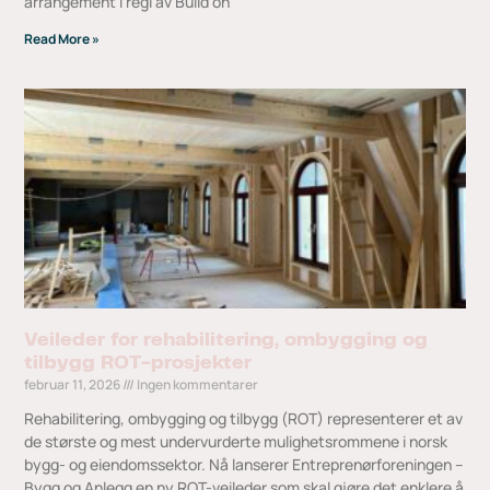
arrangement i regi av Build on
Read More »
Veileder for rehabilitering, ombygging og
tilbygg ROT-prosjekter
februar 11, 2026
Ingen kommentarer
Rehabilitering, ombygging og tilbygg (ROT) representerer et av
de største og mest undervurderte mulighetsrommene i norsk
bygg- og eiendomssektor. Nå lanserer Entreprenørforeningen –
Bygg og Anlegg en ny ROT-veileder som skal gjøre det enklere å