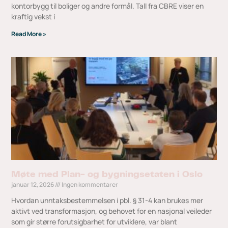
kontorbygg til boliger og andre formål. Tall fra CBRE viser en
kraftig vekst i
Read More »
Møte med Plan- og bygningsetaten i Oslo
januar 12, 2026
Ingen kommentarer
Hvordan unntaksbestemmelsen i pbl. § 31-4 kan brukes mer
aktivt ved transformasjon, og behovet for en nasjonal veileder
som gir større forutsigbarhet for utviklere, var blant