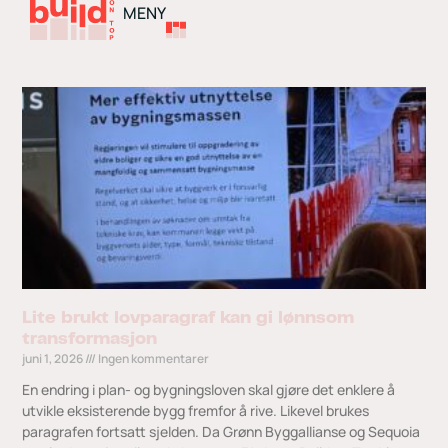
MENY
Lite brukt lovparagraf kan gi lønnsom
transformasjon
juni 1, 2026
Ingen kommentarer
En endring i plan- og bygningsloven skal gjøre det enklere å
utvikle eksisterende bygg fremfor å rive. Likevel brukes
paragrafen fortsatt sjelden. Da Grønn Byggallianse og Sequoia