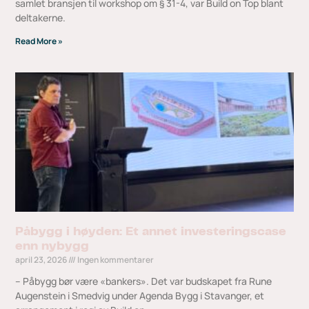
samlet bransjen til workshop om § 31-4, var Build on Top blant
deltakerne.
Read More »
Påbygg i høyden: Et annet investeringscase
enn nybygg
april 23, 2026
Ingen kommentarer
– Påbygg bør være «bankers». Det var budskapet fra Rune
Augenstein i Smedvig under Agenda Bygg i Stavanger, et