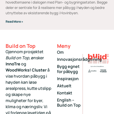
hovedtemaene i dialogen med Plan- og bygningsetaten. Begge
deler er sentrale for å realisere mer påbygg i høyden og bedre
utnyttelse av eksisterende bygg i Hovinbyen.
Read More »
Build on Top
Meny
Gjennom prosjektet
Om
Build on Top
, ønsker
Innovasjonsrådgivning
InnoTre
og
Bygg egnet
WoodWorks! Cluster
å
for påbygg
vise hvordan påbygg i
Inspirasjon
høyden kan løse
Aktuelt
arealpress, kutte utslipp
Kontakt
og skape nye
English –
muligheter for byer,
Build on Top
klima og næringsliv. Vi
vil forlenge levetiden på