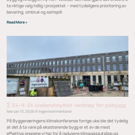
ta riktige valg tidlig i prosjektet – med tydeligere prioritering av
bevaring, ombruk og samspill.
Read More »
§ 31-4: Et underutnyttet verktøy for påbygg
februar 10, 2026
Ingen kommentarer
På Byggenæringens klimakonferanse forrige uke ble det tydelig
at det å ta vare på eksisterende bygg er et av de mest
effektive grepene vi har for å redusere klimagassutslipp og