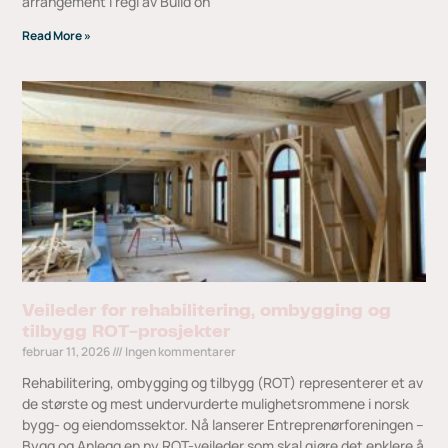
arrangement i regi av Build on
Read More »
Veileder for rehabilitering, ombygging og
tilbygg ROT-prosjekter
februar 11, 2026
Ingen kommentarer
Rehabilitering, ombygging og tilbygg (ROT) representerer et av
de største og mest undervurderte mulighetsrommene i norsk
bygg- og eiendomssektor. Nå lanserer Entreprenørforeningen –
Bygg og Anlegg en ny ROT-veileder som skal gjøre det enklere å