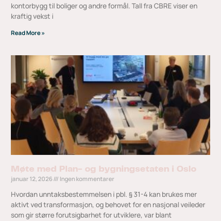
kontorbygg til boliger og andre formål. Tall fra CBRE viser en
kraftig vekst i
Read More »
Møte med Plan- og bygningsetaten i Oslo
januar 12, 2026
Ingen kommentarer
Hvordan unntaksbestemmelsen i pbl. § 31-4 kan brukes mer
aktivt ved transformasjon, og behovet for en nasjonal veileder
som gir større forutsigbarhet for utviklere, var blant