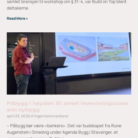
samlet bransjen til workshop om § 31-4, var Build on Top blant
deltakerne.
Read More »
Påbygg i høyden: Et annet investeringscase
enn nybygg
april 23, 2026
Ingen kommentarer
– Påbygg bør være «bankers». Det var budskapet fra Rune
Augenstein i Smedvig under Agenda Bygg i Stavanger, et