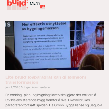
MENY
Lite brukt lovparagraf kan gi lønnsom
transformasjon
juni 1, 2026
Ingen kommentarer
En endring i plan- og bygningsloven skal gjøre det enklere å
utvikle eksisterende bygg fremfor å rive. Likevel brukes
paragrafen fortsatt sjelden. Da Grønn Byggallianse og Sequoia