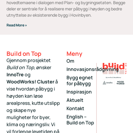
hovedtemaene i dialogen med Plan- og bygningsetaten. Begge
deler er sentrale for å realisere mer påbygg i høyden og bedre
utnyttelse av eksisterende bygg i Hovinbyen.
Read More »
Build on Top
Meny
Gjennom prosjektet
Om
Build on Top
, ønsker
Innovasjonsrådgivning
InnoTre
og
Bygg egnet
WoodWorks! Cluster
å
for påbygg
vise hvordan påbygg i
Inspirasjon
høyden kan løse
Aktuelt
arealpress, kutte utslipp
Kontakt
og skape nye
English –
muligheter for byer,
Build on Top
klima og næringsliv. Vi
vil forlenge levetiden på