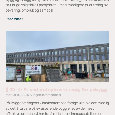
ta riktige valg tidlig i prosjektet – med tydeligere prioritering av
bevaring, ombruk og samspill.
Read More »
§ 31-4: Et underutnyttet verktøy for påbygg
februar 10, 2026
Ingen kommentarer
På Byggenæringens klimakonferanse forrige uke ble det tydelig
at det å ta vare på eksisterende bygg er et av de mest
effektive grepene vi har for å redusere klimagassutslipp og