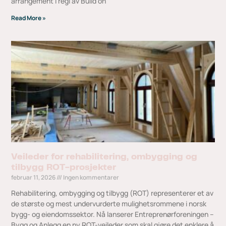
arrangement i regi av Build on
Read More »
Veileder for rehabilitering, ombygging og
tilbygg ROT-prosjekter
februar 11, 2026
Ingen kommentarer
Rehabilitering, ombygging og tilbygg (ROT) representerer et av
de største og mest undervurderte mulighetsrommene i norsk
bygg- og eiendomssektor. Nå lanserer Entreprenørforeningen –
Bygg og Anlegg en ny ROT-veileder som skal gjøre det enklere å