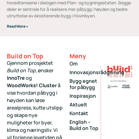
hovedtemaene i dialogen med Plan- og bygningsetaten. Begge
deler er sentrale for å realisere mer påbygg i høyden og bedre
utnyttelse av eksisterende bygg i Hovinbyen.
Read More »
Build on Top
Meny
Gjennom prosjektet
Om
Build on Top
, ønsker
Innovasjonsrådgivning
InnoTre
og
Bygg egnet
WoodWorks! Cluster
å
for påbygg
vise hvordan påbygg i
Inspirasjon
høyden kan løse
Aktuelt
arealpress, kutte utslipp
Kontakt
og skape nye
English –
muligheter for byer,
Build on Top
klima og næringsliv. Vi
vil forlenge levetiden på