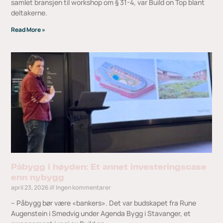
samlet bransjen til workshop om § 31-4, var Build on Top blant
deltakerne.
Read More »
Påbygg i høyden: Et annet investeringscase
enn nybygg
april 23, 2026
Ingen kommentarer
– Påbygg bør være «bankers». Det var budskapet fra Rune
Augenstein i Smedvig under Agenda Bygg i Stavanger, et