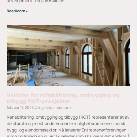
arrangement i regi av Build on
Read More »
Veileder for rehabilitering, ombygging og
tilbygg ROT-prosjekter
februar 11, 2026
Ingen kommentarer
Rehabilitering, ombygging og tilbygg (ROT) representerer et av
de største og mest undervurderte mulighetsrommene i norsk
bygg- og eiendomssektor. Nå lanserer Entreprenørforeningen –
Bygg og Anlegg en ny ROT-veileder som skal gjøre det enklere å