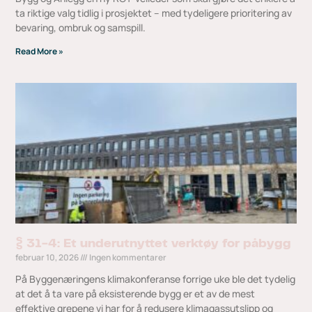
ta riktige valg tidlig i prosjektet – med tydeligere prioritering av
bevaring, ombruk og samspill.
Read More »
§ 31-4: Et underutnyttet verktøy for påbygg
februar 10, 2026
Ingen kommentarer
På Byggenæringens klimakonferanse forrige uke ble det tydelig
at det å ta vare på eksisterende bygg er et av de mest
effektive grepene vi har for å redusere klimagassutslipp og