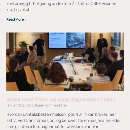
kontorbygg til boliger og andre formål. Tall fra CBRE viser en
kraftig vekst i
Read More »
Møte med Plan- og bygningsetaten i Oslo
januar 12, 2026
Ingen kommentarer
Hvordan unntaksbestemmelsen i pbl. § 31-4 kan brukes mer
aktivt ved transformasjon, og behovet for en nasjonal veileder
som gir større forutsigbarhet for utviklere, var blant