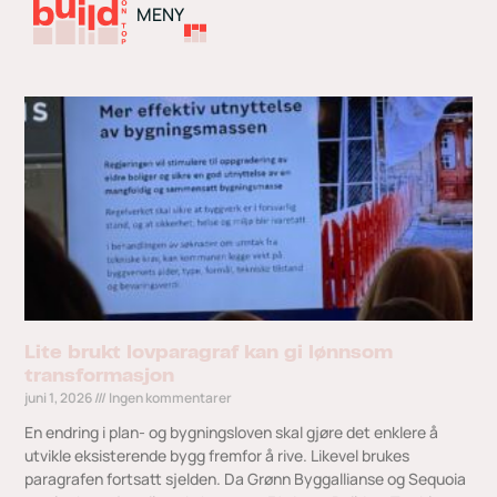
MENY
Lite brukt lovparagraf kan gi lønnsom
transformasjon
juni 1, 2026
Ingen kommentarer
En endring i plan- og bygningsloven skal gjøre det enklere å
utvikle eksisterende bygg fremfor å rive. Likevel brukes
paragrafen fortsatt sjelden. Da Grønn Byggallianse og Sequoia