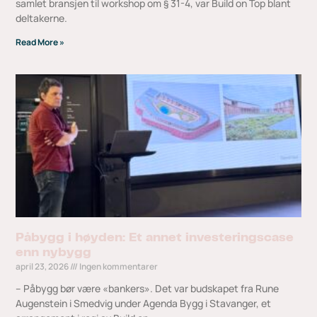
samlet bransjen til workshop om § 31-4, var Build on Top blant
deltakerne.
Read More »
Påbygg i høyden: Et annet investeringscase
enn nybygg
april 23, 2026
Ingen kommentarer
– Påbygg bør være «bankers». Det var budskapet fra Rune
Augenstein i Smedvig under Agenda Bygg i Stavanger, et