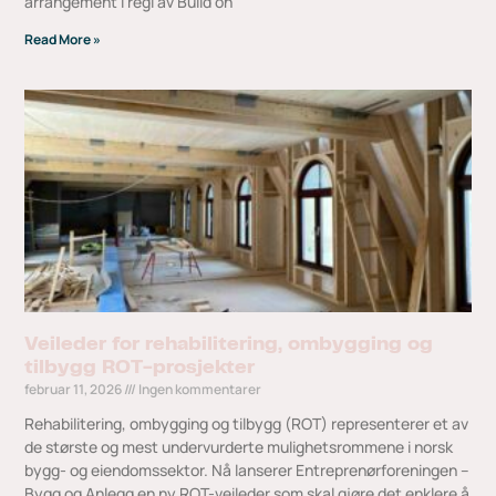
arrangement i regi av Build on
Read More »
Veileder for rehabilitering, ombygging og
tilbygg ROT-prosjekter
februar 11, 2026
Ingen kommentarer
Rehabilitering, ombygging og tilbygg (ROT) representerer et av
de største og mest undervurderte mulighetsrommene i norsk
bygg- og eiendomssektor. Nå lanserer Entreprenørforeningen –
Bygg og Anlegg en ny ROT-veileder som skal gjøre det enklere å