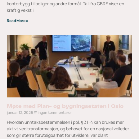
kontorbygg til boliger og andre formål. Tall fra CBRE viser en
kraftig vekst i
Read More »
Møte med Plan- og bygningsetaten i Oslo
januar 12, 2026
Ingen kommentarer
Hvordan unntaksbestemmelsen i pbl. § 31-4 kan brukes mer
aktivt ved transformasjon, og behovet for en nasjonal veileder
som gir større forutsigbarhet for utviklere, var blant