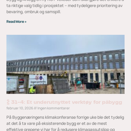
ta riktige valg tidlig i prosjektet – med tydeligere prioritering av
bevaring, ombruk og samspill.
Read More »
§ 31-4: Et underutnyttet verktøy for påbygg
februar 10, 2026
Ingen kommentarer
På Byggenæringens klimakonferanse forrige uke ble det tydelig
at det å ta vare på eksisterende bygg er et av de mest
effektive grepene vi har for å redusere klimagassutslipp og