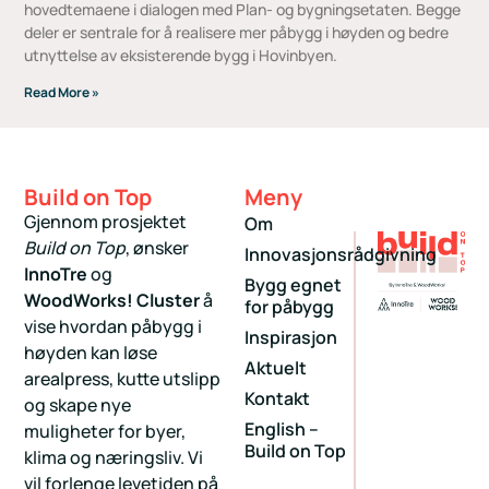
hovedtemaene i dialogen med Plan- og bygningsetaten. Begge
deler er sentrale for å realisere mer påbygg i høyden og bedre
utnyttelse av eksisterende bygg i Hovinbyen.
Read More »
Build on Top
Meny
Gjennom prosjektet
Om
Build on Top
, ønsker
Innovasjonsrådgivning
InnoTre
og
Bygg egnet
WoodWorks! Cluster
å
for påbygg
vise hvordan påbygg i
Inspirasjon
høyden kan løse
Aktuelt
arealpress, kutte utslipp
Kontakt
og skape nye
English –
muligheter for byer,
Build on Top
klima og næringsliv. Vi
vil forlenge levetiden på