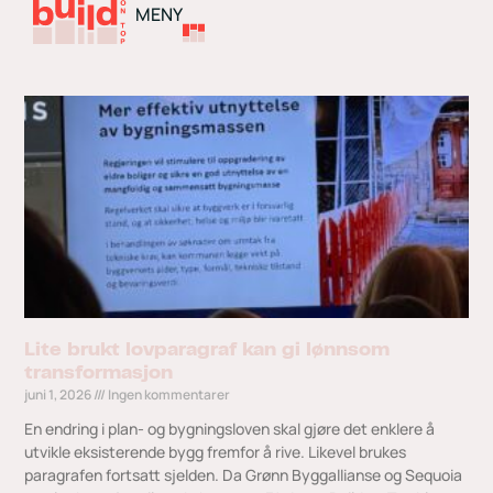
MENY
Lite brukt lovparagraf kan gi lønnsom
transformasjon
juni 1, 2026
Ingen kommentarer
En endring i plan- og bygningsloven skal gjøre det enklere å
utvikle eksisterende bygg fremfor å rive. Likevel brukes
paragrafen fortsatt sjelden. Da Grønn Byggallianse og Sequoia